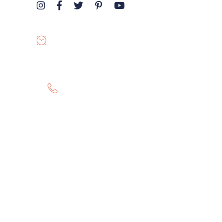
OPENING HOURS
8:00-19:00
GET HELP 24/7
0807 8055 100
Twitter
Instagram