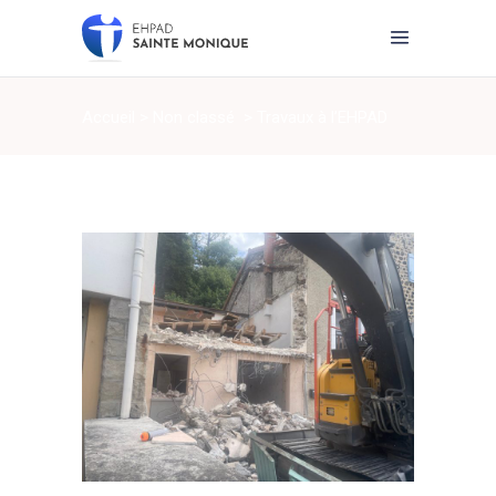
Accueil
>
Non classé
>
Travaux à l’EHPAD
Sainte-Monique : une nouvelle étape franchie
…