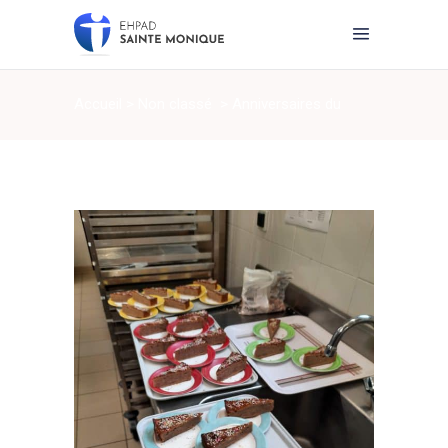
Accueil
>
Non classé
>
Anniversaires du
mois …