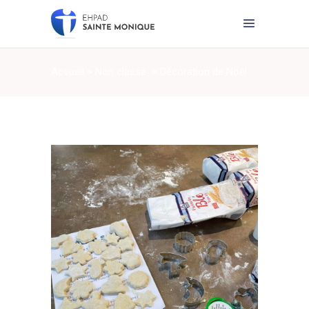
Accueil
>
Non classé
>
Décoration de Noël
en pâte à sel ..